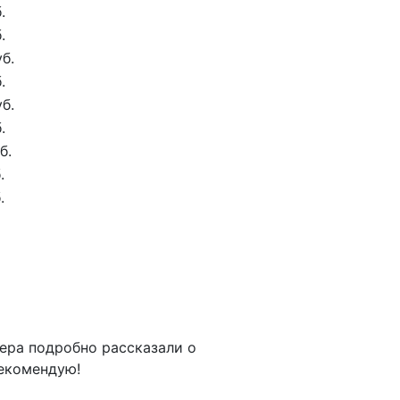
.
.
б.
.
б.
.
б.
.
.
ера подробно рассказали о
Предыдущий
рекомендую!