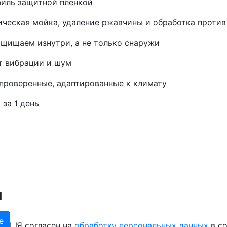
иль защитной пленкой
ическая мойка, удаление ржавчины и обработка против
ащищаем изнутри, а не только снаружи
т вибрации и шум
 проверенные, адаптированные к климату
 за 1 день
и
Я согласен на
обработку персональных данных
в с