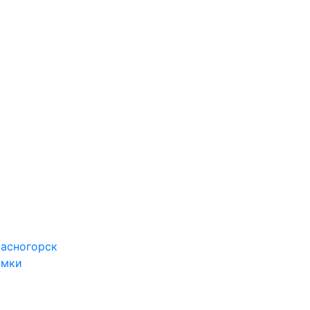
асногорск
имки