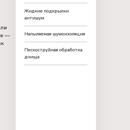
Жидкие подкрылки
антишум
сли
Напыляемая шумоизоляция
те —
ак
Пескоструйная обработка
днища