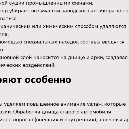
льной сушки промышленными фенами.
ер убирает все участки заводского антикора, кот
ваться.
ханическим или химическим способом удаляются
ла.
помощью специальных насадок составы вводятся
в.
новной слой наносится на днище и арки, создавая
ических воздействий.
ряют особенно
мы уделяем повышенное внимание узлам, которые
озии. Обработка днища старого автомобиля
отр порогов (внешних и внутренних), колесных ар