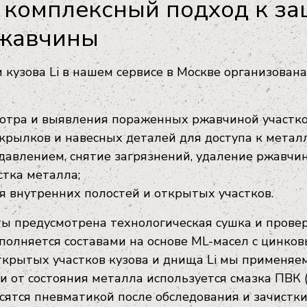
комплексный подход к за
ржавчины
кузова Li в нашем сервисе в Москве организована
мотра и выявления пораженных ржавчиной участко
рылков и навесных деталей для доступа к металл
давлением, снятие загрязнений, удаление ржавчи
стка металла;
я внутренних полостей и открытых участков.
ты предусмотрена технологическая сушка и прове
ыполняется составами на основе ML-масел с цинк
ткрытых участков кузова и днища Li мы применяе
и от состояния металла используется смазка ПВК 
сятся пневматикой после обследования и зачистки