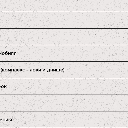
мобиля
комплекс - арки и днище)
рок
мнике