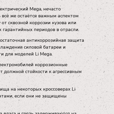
электрический Mega, нечасто
ь всё же остаётся важным аспектом
от сквозной коррозии кузова или
х гарантийных периодов в отрасли.
достаточная антикоррозийная защита
лаждения силовой батареи и
и для моделей Li Mega.
электромобилей коррозионные
ют должной стойкости к агрессивным
ища на некоторых кроссоверах Li
ентами, если они не защищены
а влага и грязь задерживаются на