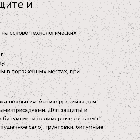
щите и
 на основе технологических
в;
у;
ны в пораженных местах, при
рка покрытия. Антикоррозийка для
овыми присадками. Для защиты и
м битумные и полимерные составы с
(пушечное сало), грунтовки, битумные
.