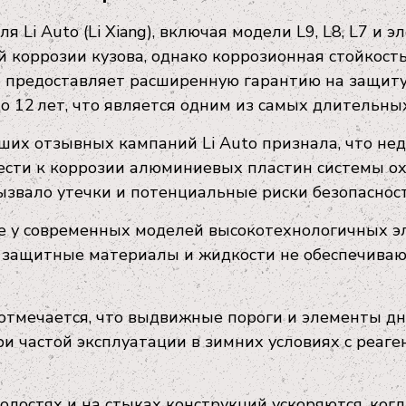
Li Auto (Li Xiang), включая модели L9, L8, L7 и 
й коррозии кузова, однако коррозионная стойкост
 предоставляет расширенную гарантию на защиту 
до 12 лет, что является одним из самых длительны
йших отзывных кампаний Li Auto признала, что не
сти к коррозии алюминиевых пластин системы ох
ызвало утечки и потенциальные риски безопасност
же у современных моделей высокотехнологичных 
де защитные материалы и жидкости не обеспечива
отмечается, что выдвижные пороги и элементы дн
ри частой эксплуатации в зимних условиях с реаг
лостях и на стыках конструкций ускоряются, когд